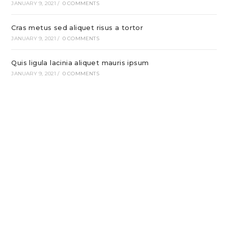
JANUARY 9, 2021
/
0 COMMENTS
tab
tab
tab
tab
Cras metus sed aliquet risus a tortor
JANUARY 9, 2021
/
0 COMMENTS
Quis ligula lacinia aliquet mauris ipsum
JANUARY 9, 2021
/
0 COMMENTS