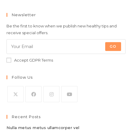
Newsletter
Be the first to know when we publish new healthy tips and
receive special offers.
GO
Accept GDPR Terms
Follow Us
Opens
Opens
Opens
Opens
in
in
in
in
Recent Posts
a
a
a
a
new
new
new
new
Nulla metus metus ullamcorper vel