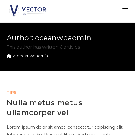
Skip
to
content
Author:
oceanwpadmin
This author has written 6 articles
>
oceanwpadmin
TIPS
Nulla metus metus
ullamcorper vel
Lorem ipsum dolor sit amet, consectetur adipiscing elit.
Integer nec odio. Praesent libero. Sed cursus ante